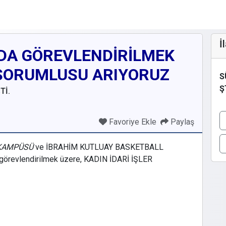
İ
DA GÖREVLENDİRİLMEK
 SORUMLUSU ARIYORUZ
S
Ş
Tİ.
Favoriye Ekle
Paylaş
 KAMPÜSÜ
ve İBRAHİM KUTLUAY BASKETBALL
görevlendirilmek üzere, KADIN İDARİ İŞLER