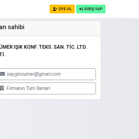
ÜYE OL
GİRİŞ YAP
lan sahibi
ÜMER IŞIK KONF. TEKS. SAN. TİC. LTD.
Tİ.
sayginsumer@gmail.com
Firmanın
Tüm İlanları