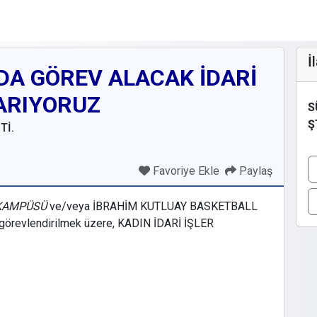
İ
DA GÖREV ALACAK İDARİ
ARIYORUZ
S
Ş
Tİ.
Favoriye Ekle
Paylaş
 KAMPÜSÜ
ve/veya İBRAHİM KUTLUAY BASKETBALL
görevlendirilmek üzere, KADIN İDARİ İŞLER