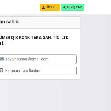
ÜYE OL
GİRİŞ YAP
lan sahibi
ÜMER IŞIK KONF. TEKS. SAN. TİC. LTD.
Tİ.
sayginsumer@gmail.com
Firmanın
Tüm İlanları