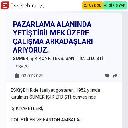
ÜYE OL
GİRİŞ YAP
PAZARLAMA ALANINDA
YETİŞTİRİLMEK ÜZERE
ÇALIŞMA ARKADAŞLARI
ARIYORUZ.
SÜMER IŞIK KONF. TEKS. SAN. TİC. LTD. ŞTİ.
#
8879
03.07.2025
ESKİŞEHİR’de faaliyet gösteren, 1952 yılında
kurulmuş SÜMER IŞIK LTD ŞTİ, bünyesinde
İŞ KIYAFETLERİ,
POLİETİLEN VE KARTON AMBALAJ,