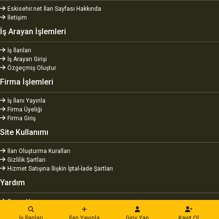
Eskisehir.net İlan Sayfası Hakkında
İletişim
İş Arayan İşlemleri
İş İlanları
İş Arayan Girişi
Özgeçmiş Oluştur
Firma İşlemleri
İş İlanı Yayınla
Firma Üyeliği
Firma Giriş
Site Kullanımı
İlan Oluşturma Kuralları
Gizlilik Şartları
Hizmet Satışına İlişkin İptal-İade Şartları
Yardım
Sorum Var
Önerim Var
İş İlanları
İlan Yayınla
Giriş Yap
Kayıt Ol
Sıkça Sorulan Sorular